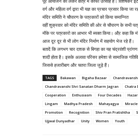
पूरे आयोजन को लेकर क्षेत्र में काफी उत्साह है। विशेषकर ईट
वर्ग और महिला वर्ग द्वारा भी यज्ञ का प्रचार प्रसार किया जा र
मंदिर समिति ने चौपारण के पत्रकारों को किया समान्नित
वहीं शुक्रवार को मंदिर समिति की ओर से चौपारण के सभी पत
मौके पर पत्रकारो का आभार भी ब्यक्त किया। औऱ कहा कि मंद
आज दूर दूर से भी लोग मंदिर निर्माण में सहयोग भेज रहे हैं।
बतादें कि लगभग चार दशक से बिगहा का यह चंद्रवंशी प्रांगण क्
शादी होता है। इसके अलावा परिसर हमेशा से सामाजिक गतिविधियो
जिससे हजारीबाग और चतरा जिला जुड़े हैं।
TAGS
Bakawan
Bigaha Bazaar
Chandravansh
Chandravanshi Shri Sanatan Dharm Jagran
Chatra D
Cooperation
Enthusiasm
Four Decades
Hazar
Lingam
Madhya Pradesh
Mahayagya
Miracle
Promotion
Recognition
Shiv Pran Pratishtha
Ujjwal Dunyadhar
Unity
Women
Youth