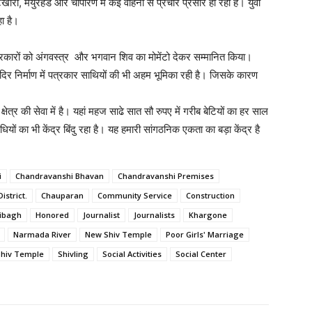
खोरी, मयुरहंड और चौपारण में कई वाहनों से प्रचार प्रसार हो रहा है। युवा
हा है।
्रकारों को अंगवस्त्र और भगवान शिव का मोमेंटो देकर सम्मानित किया।
िर निर्माण में पत्रकार साथियों की भी अहम भूमिका रही है। जिसके कारण
षेत्र की सेवा में है। यहां महज साढे सात सौ रुपए में गरीब बेटियों का हर साल
ं का भी केंद्र बिंदु रहा है। यह हमारी सांगठनिक एकता का बड़ा केंद्र है
i
Chandravanshi Bhavan
Chandravanshi Premises
istrict.
Chauparan
Community Service
Construction
ibagh
Honored
Journalist
Journalists
Khargone
Narmada River
New Shiv Temple
Poor Girls' Marriage
Shiv Temple
Shivling
Social Activities
Social Center