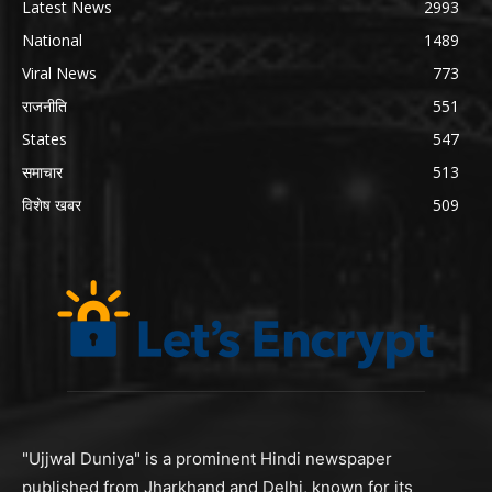
Latest News
2993
National
1489
Viral News
773
राजनीति
551
States
547
समाचार
513
विशेष खबर
509
"Ujjwal Duniya" is a prominent Hindi newspaper
published from Jharkhand and Delhi, known for its