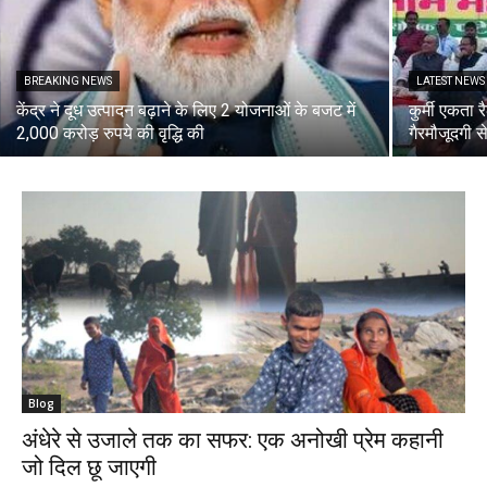
BREAKING NEWS
LATEST NEWS
केंद्र ने दूध उत्पादन बढ़ाने के लिए 2 योजनाओं के बजट में
कुर्मी एकता 
2,000 करोड़ रुपये की वृद्धि की
गैरमौजूदगी से
Blog
अंधेरे से उजाले तक का सफर: एक अनोखी प्रेम कहानी
जो दिल छू जाएगी